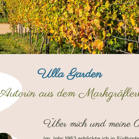
Ulla Garden
 Autorin aus dem Markgräfler
Über mich und meine 
Im Jahr 1952 erblickte ich in Südbad