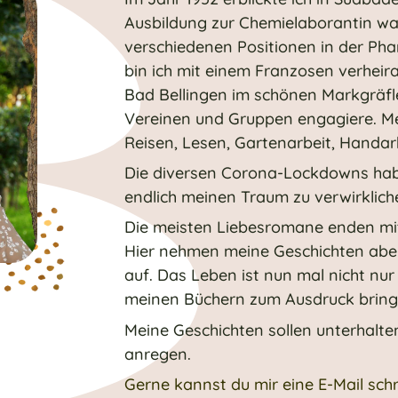
Ausbildung zur Chemielaborantin war
verschiedenen Positionen in der Phar
bin ich mit einem Franzosen verheirat
Bad Bellingen im schönen Markgräfle
Vereinen und Gruppen engagiere. Mei
Reisen, Lesen, Gartenarbeit, Handar
Die diversen Corona-Lockdowns habe
endlich meinen Traum zu verwirklich
Die meisten Liebesromane enden mi
Hier nehmen meine Geschichten aber i
auf. Das Leben ist nun mal nicht nu
meinen Büchern zum Ausdruck brin
Meine Geschichten sollen unterhalt
anregen.
Gerne kannst du mir eine E-Mail sch